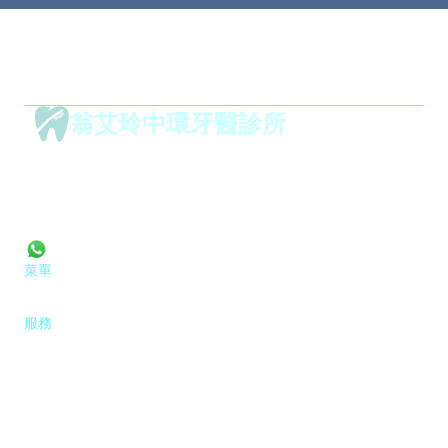
翁艾玲中環牙醫診所
1001,
華威大廈,
 威靈頓街 50 號
香港 中環
mail@drteriyungdental.com
Tel: 2395 8883
+852 9152 2055
菜單
首頁
服務
聯絡
教育
服務
牙科檢查
牙齒清潔
牙齒美白
牙科植齒
牙套及Invisalign矯正器
兒童牙科
牙冠和牙橋