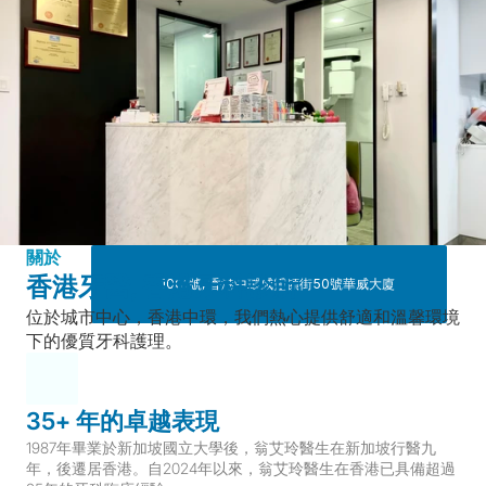
關於
香港牙醫, 香港牙科診所
1001號, 香港中環威靈頓街50號華威大廈 
位於城市中心，香港中環，我們熱心提供舒適和溫馨環境
下的優質牙科護理。
35+ 年的卓越表現
1987年畢業於新加坡國立大學後，翁艾玲醫生在新加坡行醫九
年，後遷居香港。自2024年以來，翁艾玲醫生在香港已具備超過