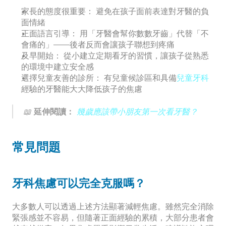
家長的態度很重要：
 避免在孩子面前表達對牙醫的負
面情緒
正面語言引導：
 用「牙醫會幫你數數牙齒」代替「不
會痛的」——後者反而會讓孩子聯想到疼痛
及早開始：
 從小建立定期看牙的習慣，讓孩子從熟悉
的環境中建立安全感
選擇兒童友善的診所：
 有兒童候診區和具備
兒童牙科
經驗的牙醫能大大降低孩子的焦慮
📖 
延伸閱讀：
幾歲應該帶小朋友第一次看牙醫？
常見問題
牙科焦慮可以完全克服嗎？
大多數人可以透過上述方法顯著減輕焦慮。雖然完全消除
緊張感並不容易，但隨著正面經驗的累積，大部分患者會