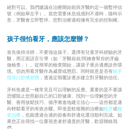
絕對可以。我們建議在治療開始前與牙醫約定一個暫停信
號（例如舉左手）。當您需要休息或感到不適時，隨時示
意，牙醫會立即暫停。您對治療過程擁有完全的控制權。
孩子很怕看牙，應該怎麼辦？
首先保持冷靜，不要強迫孩子。選擇有兒童牙科經驗的牙
醫，用正面語言引導（如「牙醫叔叔/阿姨會幫你的牙齒
做檢查」）。從簡單的檢查開始，讓孩子逐步適應診所環
境。切勿用看牙醫作為威脅或懲罰。同時留意是否有
吮手
指等口腔壞習慣
，透過定期覆診逐步建立對牙醫的信任。
牙科焦慮是一種常見且可以理解的反應。重要的是不要讓
恐懼阻止您照顧自己的口腔健康。找到一位理解您的牙
醫、善用放鬆技巧、循序漸進地建立信心——這些都是邁
向輕鬆看牙的有效步驟。即使是較複雜的治療如
植牙
或
根
管治療
，也能透過合適的節奏和舒適化選項順利完成。如
果您正在尋找一位重視患者舒適度的牙醫，歡迎聯絡我
們。