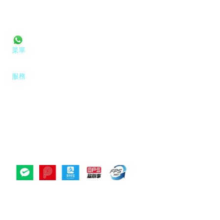
 威靈頓街 50 號
香港 中環
mail@drteriyungdental.com
Tel: 2395 8883
+852 9152 2055
菜單
首頁
服務
聯絡
教育
服務
牙科檢查
牙齒清潔
牙齒美白
牙科植齒
牙套及Invisalign矯正器
兒童牙科
牙冠和牙橋
智慧齒及拔除
根管治療
牙齦病治療
© 翁艾玲中環牙醫 牙科診所
. All rights Reserved.