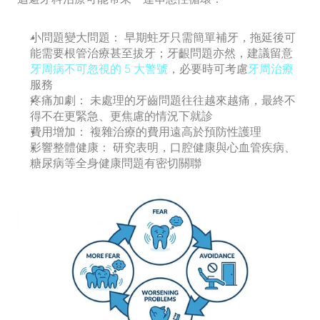
小問題變大問題：
 早期蛀牙只需簡單補牙，拖延後可
能需要根管治療甚至拔牙；牙齦問題亦然，建議留意
牙周病不可忽視的 5 大警號
，必要時可考慮
牙周治療
服務
疼痛加劇：
 未處理的牙齒問題往往越來越痛，最終不
得不在更緊急、更焦慮的情況下就診
費用增加：
 複雜治療的費用遠高於預防性護理
影響整體健康：
 研究表明，口腔健康與心血管疾病、
糖尿病等全身健康問題有密切關聯