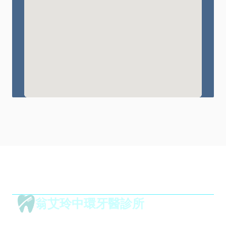
翁艾玲中環牙醫診所
1001,
華威大廈,