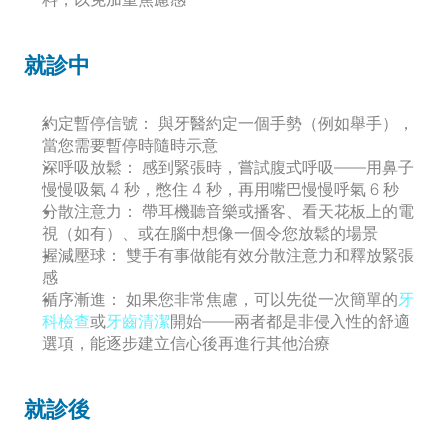
就診中
約定暫停信號：
 與牙醫約定一個手勢（例如舉手），
當您需要暫停時隨時示意
深呼吸放鬆：
 感到緊張時，嘗試腹式呼吸——用鼻子
慢慢吸氣 4 秒，憋住 4 秒，再用嘴巴慢慢呼氣 6 秒
分散注意力：
 帶耳機聽音樂或播客、看天花板上的電
視（如有）、或在腦中想像一個令您放鬆的場景
握減壓球：
 雙手有事做能有效分散注意力和釋放緊張
感
循序漸進：
 如果您非常焦慮，可以先從一次簡單的
牙
科檢查
或
牙齒清潔
開始——兩者都是非侵入性的舒適
選項，能逐步建立信心後再進行其他治療
就診後