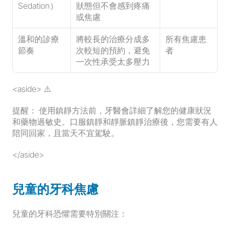
Sedation）
狀態但不會感到疼痛
或焦慮
溫和的診療
將較長的治療分成多
所有焦慮患
節奏
次較短的預約，避免
者
一次性承受太多壓力
<aside> ⚠️
提醒：
 使用鎮靜方法前，牙醫會詳細了解您的健康狀況
和藥物過敏史。口服鎮靜和靜脈鎮靜治療後，您需要有人
陪同回家，且當天不宜駕駛。
</aside>
兒童的牙科焦慮
兒童的牙科恐懼需要特別關注：