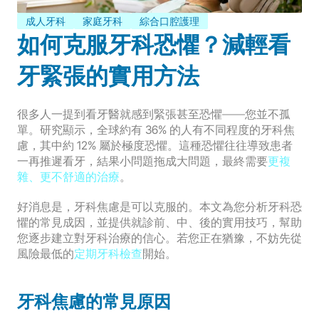
成人牙科
家庭牙科
綜合口腔護理
如何克服牙科恐懼？減輕看
牙緊張的實用方法
很多人一提到看牙醫就感到緊張甚至恐懼——您並不孤
單。研究顯示，
全球約有 36% 的人有不同程度的牙科焦
慮，其中約 12% 屬於極度恐懼
。這種恐懼往往導致患者
一再推遲看牙，結果小問題拖成大問題，最終需要
更複
雜、更不舒適的治療
。
好消息是，牙科焦慮是可以克服的。本文為您分析牙科恐
懼的常見成因，並提供就診前、中、後的實用技巧，幫助
您逐步建立對牙科治療的信心。若您正在猶豫，不妨先從
風險最低的
定期牙科檢查
開始。
牙科焦慮的常見原因