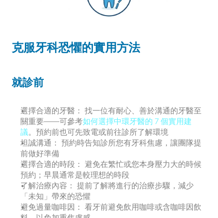
克服牙科恐懼的實用方法
就診前
選擇合適的牙醫：
 找一位有耐心、善於溝通的牙醫至
關重要——可參考
如何選擇中環牙醫的 7 個實用建
議
。預約前也可先致電或前往診所了解環境
坦誠溝通：
 預約時告知診所您有牙科焦慮，讓團隊提
前做好準備
選擇合適的時段：
 避免在繁忙或您本身壓力大的時候
預約；早晨通常是較理想的時段
了解治療內容：
 提前了解將進行的治療步驟，減少
「未知」帶來的恐懼
避免過量咖啡因：
 看牙前避免飲用咖啡或含咖啡因飲
料，以免加重焦慮感