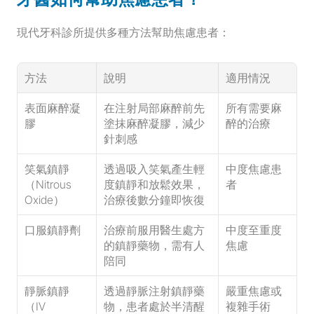
現代牙科診所提供多種方法幫助焦慮患者：
方法
說明
適用情況
表面麻醉凝
在注射局部麻醉前先
所有需要麻
膠
塗抹麻醉凝膠，減少
醉的治療
針刺感
笑氣鎮靜
透過吸入笑氣產生輕
中度焦慮患
（Nitrous 
度鎮靜和放鬆效果，
者
Oxide）
治療後數分鐘即恢復
口服鎮靜劑
治療前服用醫生處方
中度至重度
的鎮靜藥物，需有人
焦慮
陪同
靜脈鎮靜
透過靜脈注射鎮靜藥
嚴重焦慮或
（IV 
物，患者處於半清醒
複雜手術